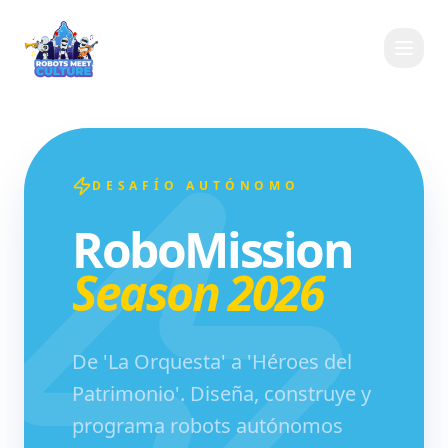
DESAFÍO AUTÓNOMO
RoboMission
Season 2026
De 'La Orquesta' a 'Héroes del
Patrimonio'. Diseña, construye y
programa robots autónomos